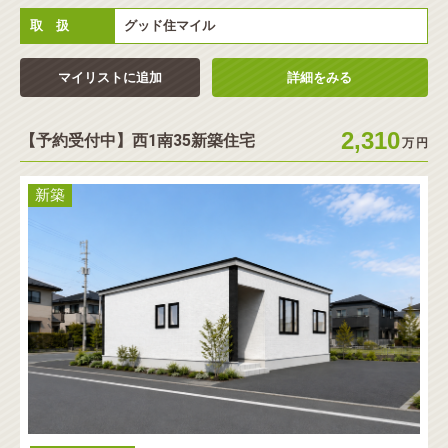
取 扱
グッド住マイル
マイリストに追加
詳細をみる
2,310
【予約受付中】西1南35新築住宅
万
円
新築