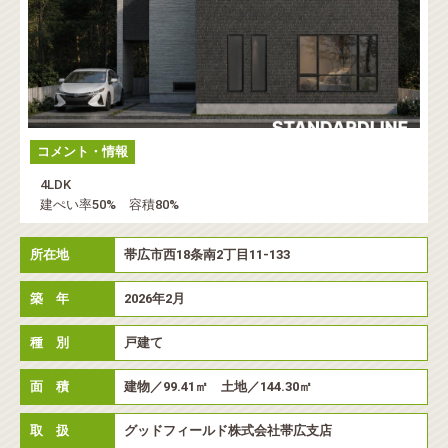
コメント・情報
4LDK
建ぺい率50% 容積80%
所在地
帯広市西18条南2丁目11-133
築 年
2026年2月
種 別
戸建て
面 積
建物／99.41㎡ 土地／144.30㎡
取 扱
グッドフィールド株式会社帯広支店