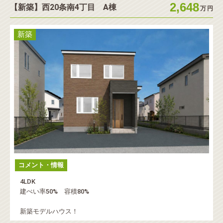
2,648
【新築】西20条南4丁目 A棟
万
円
新築
コメント・情報
4LDK
建ぺい率50% 容積80%
新築モデルハウス！