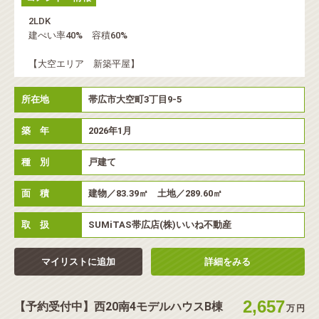
2LDK
◉
築年数
建ぺい率40% 容積60%
【大空エリア 新築平屋】
所在地
帯広市大空町3丁目9-5
◉
エリア
築 年
2026年1月
種 別
戸建て
面 積
建物／83.39㎡ 土地／289.60㎡
取 扱
SUMiTAS帯広店(株)いいね不動産
マイリストに追加
詳細をみる
2,657
【予約受付中】西20南4モデルハウスB棟
万
円
◉
こだわり条件