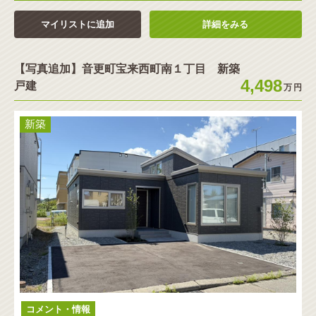
マイリストに追加
詳細をみる
【写真追加】音更町宝来西町南１丁目 新築
4,498
戸建
万
円
新築
コメント・情報