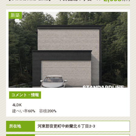
新築
コメント・情報
4LDK
建ぺい率60% 容積200%
所在地
河東郡音更町中鈴蘭北６丁目2-3