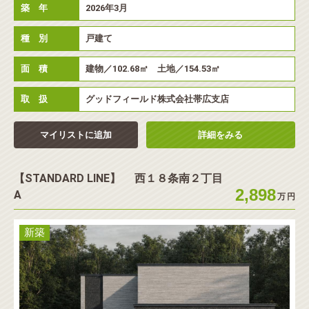
築 年
2026年3月
種 別
戸建て
面 積
建物／102.68㎡ 土地／154.53㎡
取 扱
グッドフィールド株式会社帯広支店
マイリストに追加
詳細をみる
【STANDARD LINE】 西１８条南２丁目
2,898
A
万
円
新築