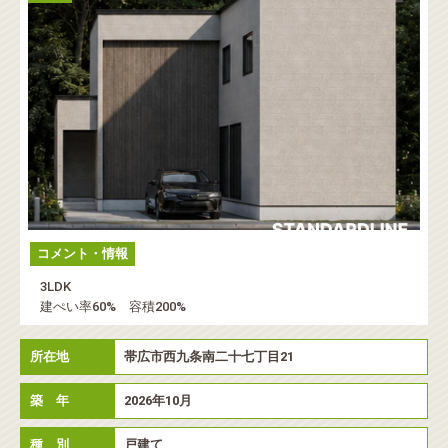
コメント・情報
3LDK
建ぺい率60% 容積200%
所在地
帯広市西九条南二十七丁目21
築 年
2026年10月
種 別
戸建て