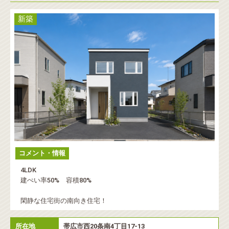
新築
◉
フリーワード検索
この条件で物件を検索する
コメント・情報
4LDK
建ぺい率50% 容積80%
閑静な住宅街の南向き住宅！
所在地
帯広市西20条南4丁目17-13