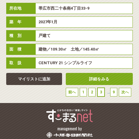
所在地
帯広市西二十条南4丁目33-9
築 年
2027年1月
種 別
戸建て
面 積
建物／109.30㎡ 土地／145.40㎡
取 扱
CENTURY 21 シンプルライフ
マイリストに追加
詳細をみる
...
前へ
1
2
3
9
次へ
management by