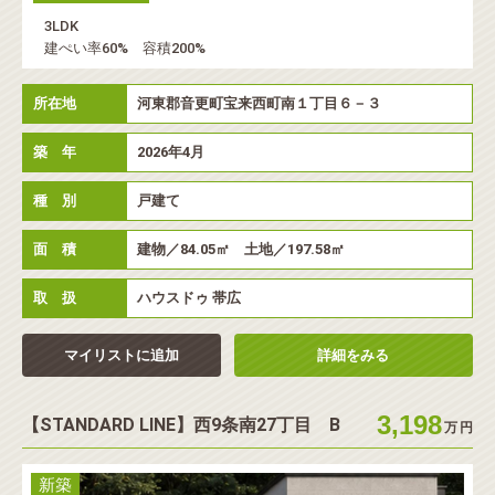
3LDK
建ぺい率60% 容積200%
所在地
河東郡音更町宝来西町南１丁目６－３
築 年
2026年4月
種 別
戸建て
面 積
建物／84.05㎡ 土地／197.58㎡
取 扱
ハウスドゥ 帯広
マイリストに追加
詳細をみる
3,198
【STANDARD LINE】西9条南27丁目 B
万
円
新築