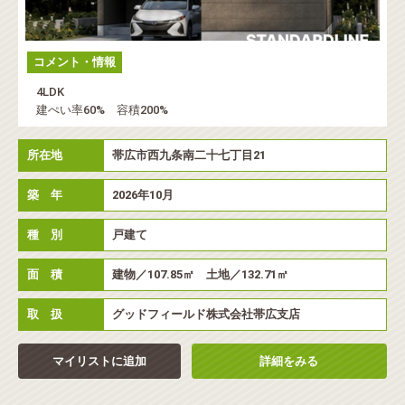
コメント・情報
4LDK
建ぺい率60% 容積200%
所在地
帯広市西九条南二十七丁目21
築 年
2026年10月
種 別
戸建て
面 積
建物／107.85㎡ 土地／132.71㎡
取 扱
グッドフィールド株式会社帯広支店
マイリストに追加
詳細をみる