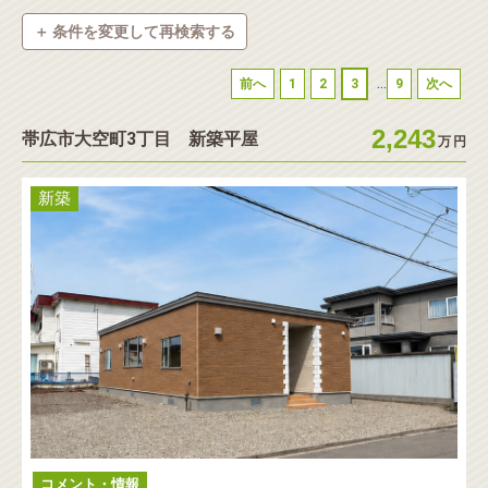
＋ 条件を変更して再検索する
◉
種別
...
前へ
1
2
3
9
次へ
新築物件
中古一戸建
中古マンション
2,243
帯広市大空町3丁目 新築平屋
テラスハウス・タウンハウス
土地
収益・事業
万
円
店舗・事務所
倉庫・工場
ホテル
駐車場
新築
見学会
◉
価格帯
◉
土地面積
～
コメント・情報