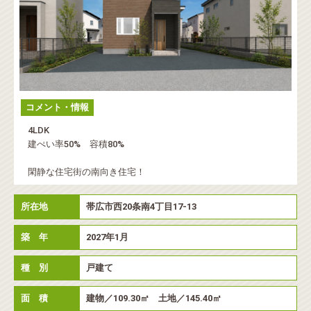
コメント・情報
4LDK
建ぺい率50% 容積80%
閑静な住宅街の南向き住宅！
所在地
帯広市西20条南4丁目17-13
築 年
2027年1月
種 別
戸建て
面 積
建物／109.30㎡ 土地／145.40㎡