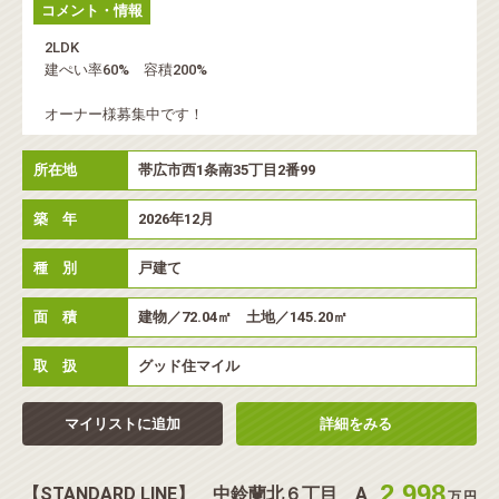
コメント・情報
2LDK
建ぺい率60% 容積200%
オーナー様募集中です！
所在地
帯広市西1条南35丁目2番99
築 年
2026年12月
種 別
戸建て
面 積
建物／72.04㎡ 土地／145.20㎡
取 扱
グッド住マイル
マイリストに追加
詳細をみる
2,998
【STANDARD LINE】 中鈴蘭北６丁目 A
万
円