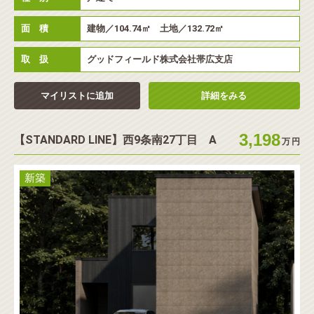
面 積
建物／104.74㎡ 土地／132.72㎡
取 扱
グッドフィールド株式会社帯広支店
マイリストに追加
詳細をみる
3,198
【STANDARD LINE】西9条南27丁目 A
万
円
新築