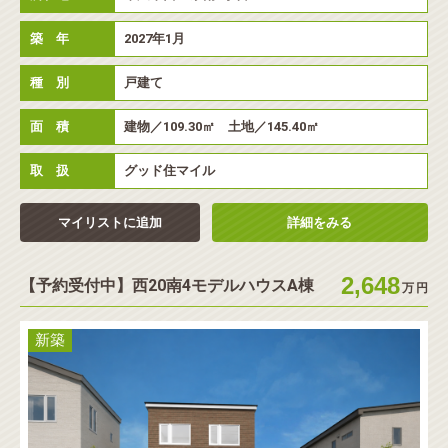
築 年
2027年1月
種 別
戸建て
面 積
建物／109.30㎡ 土地／145.40㎡
取 扱
グッド住マイル
マイリストに追加
詳細をみる
2,648
【予約受付中】西20南4モデルハウスA棟
万
円
新築