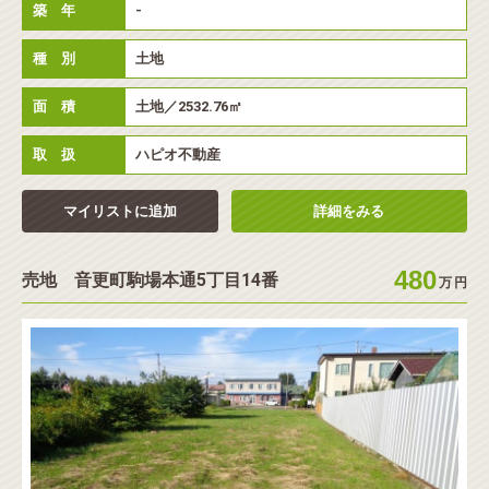
築 年
-
種 別
土地
面 積
土地／2532.76㎡
取 扱
ハピオ不動産
マイリストに追加
詳細をみる
480
売地 音更町駒場本通5丁目14番
万
円