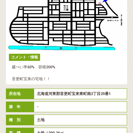
コメント・情報
建ぺい率60% 容積200%
音更町宝来の宅地！！
所在地
北海道河東郡音更町宝来東町南2丁目25番1
築 年
-
種 別
土地
面 積
土地／290.26㎡