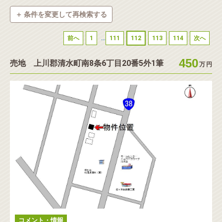
＋ 条件を変更して再検索する
◉
種別
...
前へ
1
111
112
113
114
次へ
新築物件
中古一戸建
中古マンション
450
売地 上川郡清水町南8条6丁目20番5外1筆
テラスハウス・タウンハウス
土地
収益・事業
万
円
店舗・事務所
倉庫・工場
ホテル
駐車場
見学会
◉
価格帯
◉
土地面積
～
コメント・情報