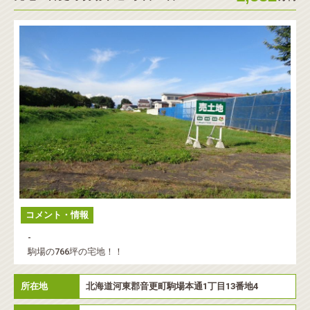
コメント・情報
-
駒場の766坪の宅地！！
所在地
北海道河東郡音更町駒場本通1丁目13番地4