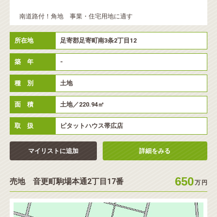
南道路付！角地 事業・住宅用地に適す
所在地
足寄郡足寄町南3条2丁目12
築 年
-
種 別
土地
面 積
土地／220.94㎡
取 扱
ピタットハウス帯広店
マイリストに追加
詳細をみる
650
売地 音更町駒場本通2丁目17番
万
円