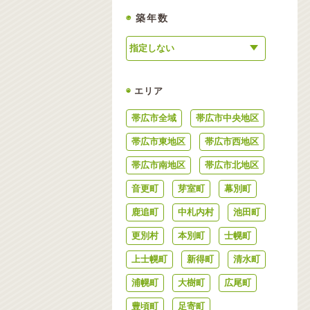
◉
築年数
◉
エリア
帯広市全域
帯広市中央地区
帯広市東地区
帯広市西地区
帯広市南地区
帯広市北地区
音更町
芽室町
幕別町
鹿追町
中札内村
池田町
更別村
本別町
士幌町
上士幌町
新得町
清水町
浦幌町
大樹町
広尾町
豊頃町
足寄町