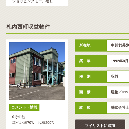
ショッピングモール近し
札内西町収益物件
所在地
中川郡幕別
築 年
1992年8月
種 別
収益
面 積
建物／319
コメント・情報
取 扱
株式会社
0その他
建ぺい率70% 容積200%
マイリストに追加