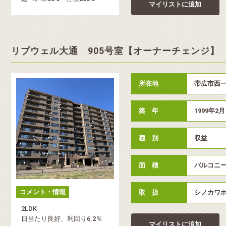
マイリストに追加
リブウェル大通 905号室【オーナーチェンジ】
所在地
帯広市西一
築 年
1999年2月
種 別
収益
面 積
バルコニー／
コメント・情報
取 扱
シノカワ
2LDK
日当たり良好、利回り6.2％
マイリストに追加