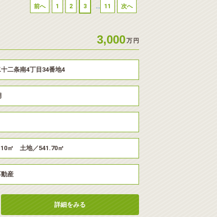
...
前へ
1
2
3
11
次へ
3,000
万
円
十二条南4丁目34番地4
月
.10㎡ 土地／541.70㎡
不動産
詳細をみる