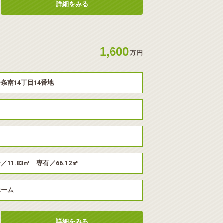
詳細をみる
1,600
万
円
条南14丁目14番地
11.83㎡ 専有／66.12㎡
ホーム
詳細をみる