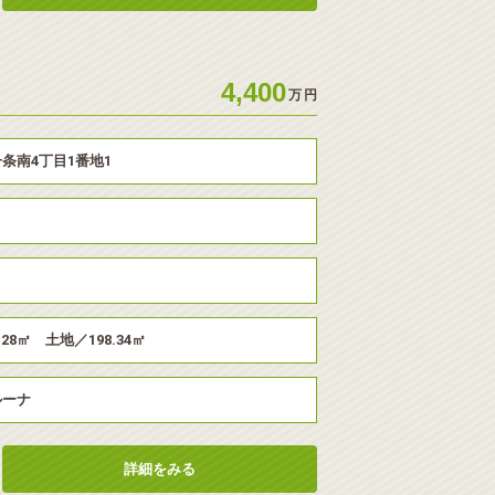
4,400
万
円
条南4丁目1番地1
.28㎡ 土地／198.34㎡
ルーナ
詳細をみる