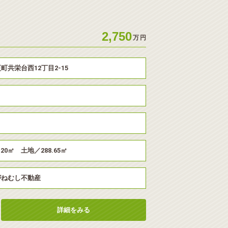
2,750
万
円
町共栄台西12丁目2-15
.20㎡ 土地／288.65㎡
がねむし不動産
詳細をみる