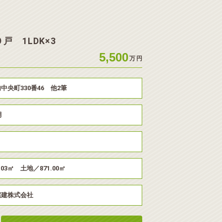
９戸 1LDK×3
5,500
万
円
中央町330番46 他2筆
月
.03㎡ 土地／871.00㎡
宅建株式会社