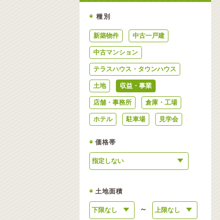
◉
種別
新築物件
中古一戸建
中古マンション
テラスハウス・タウンハウス
土地
収益・事業
店舗・事務所
倉庫・工場
ホテル
駐車場
見学会
◉
価格帯
◉
土地面積
～