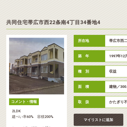
共同住宅帯広市西22条南4丁目34番地4
所在地
帯広市西二
築 年
1997年12
種 別
収益
面 積
建物／300
コメント・情報
取 扱
かたぎり
2LDK
建ぺい率60% 容積200%
マイリストに追加