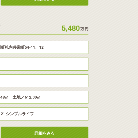
町
5,480
万
円
町札内共栄町54-11、12
.48㎡ 土地／612.00㎡
Y 21 シンプルライフ
詳細をみる