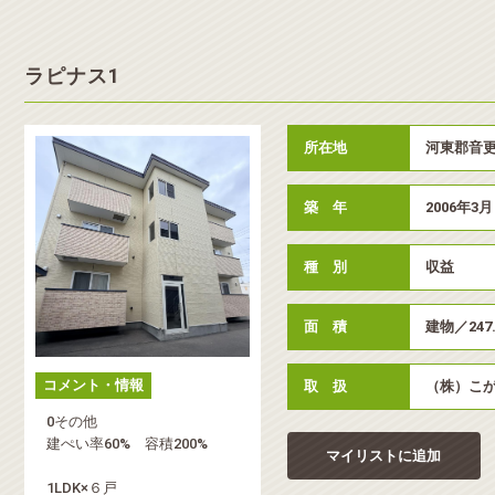
ラピナス1
所在地
河東郡音更
築 年
2006年3月
種 別
収益
面 積
建物／247
コメント・情報
取 扱
（株）こ
0その他
建ぺい率60% 容積200%
マイリストに追加
1LDK×６戸