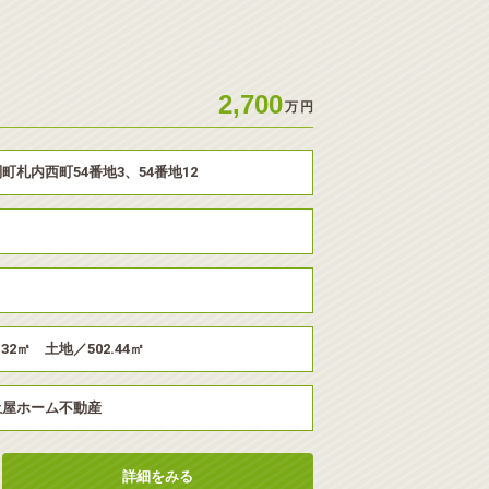
2,700
万
円
町札内西町54番地3、54番地12
.32㎡ 土地／502.44㎡
土屋ホーム不動産
詳細をみる