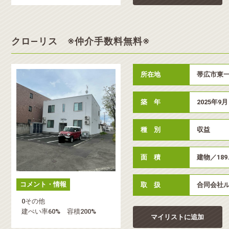
クロ―リス ※仲介手数料無料※
所在地
帯広市東一
築 年
2025年9月
種 別
収益
面 積
建物／189
コメント・情報
取 扱
合同会社
0その他
建ぺい率60% 容積200%
マイリストに追加