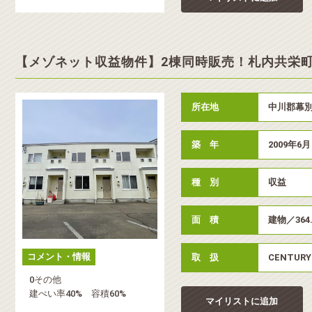
【メゾネット収益物件】2棟同時販売！札内共栄
所在地
中川郡幕別
築 年
2009年6月
種 別
収益
面 積
建物／364
コメント・情報
取 扱
CENTUR
0その他
建ぺい率40% 容積60%
マイリストに追加