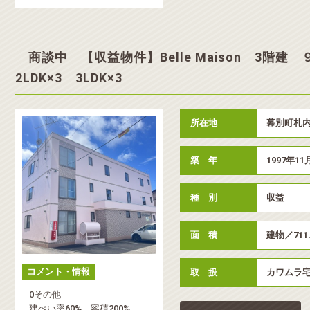
商談中 【収益物件】Belle Maison 3階建 
2LDK×3 3LDK×3
所在地
幕別町札内
築 年
1997年11
種 別
収益
面 積
建物／711
コメント・情報
取 扱
カワムラ
0その他
建ぺい率60% 容積200%