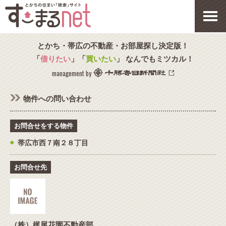
とかち・帯広の不動産・お部屋探し決定版！
「
借りたい
」「
買いたい
」 なんでもミツカル！
management by
物件への問い合わせ
お問合せをする物件
◉
帯広市西７南２８丁目
お問合せ先
（株）梶尾花園不動産部