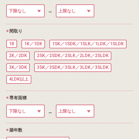
～
◉
間取り
1R
1K／1DK
1SK／1SDK／1SLK／1LDK／1SLDK
2K／2DK
2SK／2SDK／2SLK／2LDK／2SLDK
3K／3DK
3SK／3SDK／3SLK／3LDK／3SLDK
4LDK以上
◉
専有面積
～
◉
築年数