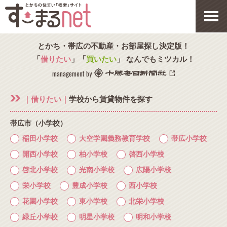
とかち・帯広の不動産・お部屋探し決定版！
「
借りたい
」「
買いたい
」 なんでもミツカル！
management by
｜借りたい｜
学校から賃貸物件を探す
帯広市（小学校）
稲田小学校
大空学園義務教育学校
帯広小学校
開西小学校
柏小学校
啓西小学校
啓北小学校
光南小学校
広陽小学校
栄小学校
豊成小学校
西小学校
花園小学校
東小学校
北栄小学校
緑丘小学校
明星小学校
明和小学校