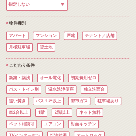
◉
物件種別
アパート
マンション
戸建
テナント／店舗
月極駐車場
貸土地
◉
こだわり条件
新築・築浅
オール電化
初期費用ゼロ
バス・トイレ別
温水洗浄便座
独立洗面台
追い焚き
バス１坪以上
都市ガス
駐車場あり
車2台以上
1階
2階以上
ネット無料
ペット相談可
エアコン
対面キッチン
TVインターホン
灯油給湯
オートロック