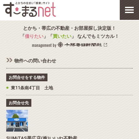
とかち・帯広の不動産・お部屋探し決定版！
「
借りたい
」「
買いたい
」 なんでもミツカル！
management by
物件への問い合わせ
お問合せをする物件
◉
東11条南4丁目 土地
お問合せ先
SUMiTAS帯広店(株)いいね不動産