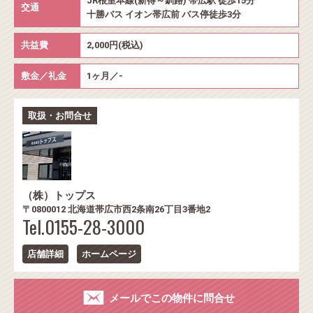
JR根室本線(新得～釧路) 帯広駅 徒歩15分
交通
十勝バス イオン帯広前 バス停徒歩3分
共益費
2,000円(税込)
敷金／礼金
1ヶ月／-
取扱・お問合せ
（株）トップス
〒0800012 北海道帯広市西2条南26丁目3番地2
Tel.0155-28-3000
店舗詳細
ホームページ
メールでこの物件に問合せ