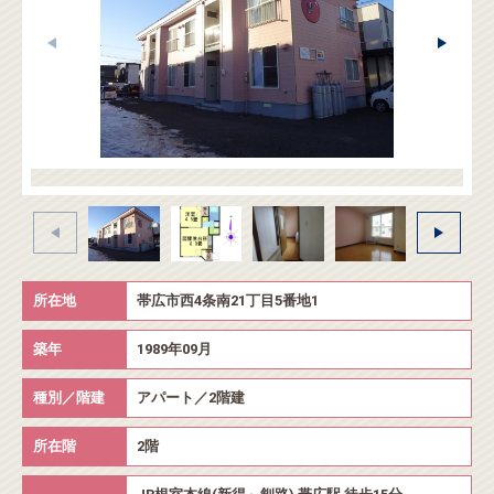
所在地
帯広市西4条南21丁目5番地1
築年
1989年09月
種別／階建
アパート／2階建
所在階
2階