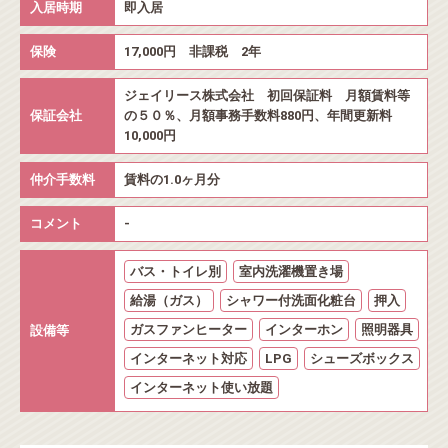
入居時期
即入居
保険
17,000円 非課税 2年
ジェイリース株式会社 初回保証料 月額賃料等
保証会社
の５０％、月額事務手数料880円、年間更新料
10,000円
仲介手数料
賃料の1.0ヶ月分
コメント
-
バス・トイレ別
室内洗濯機置き場
給湯（ガス）
シャワー付洗面化粧台
押入
ガスファンヒーター
インターホン
照明器具
設備等
インターネット対応
LPG
シューズボックス
インターネット使い放題