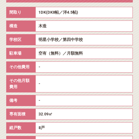
間取り
1DK(DK8帖／洋4.5帖)
構造
木造
学校区
明星小学校／第四中学校
駐車場
空有（無料）／月額無料
その他費用
-
その他月額
-
費用
備考
-
専有面積
32.09㎡
総戸数
8戸