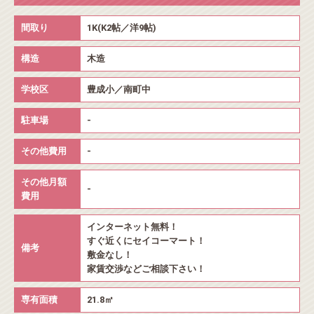
間取り
1K(K2帖／洋9帖)
構造
木造
学校区
豊成小／南町中
駐車場
-
その他費用
-
その他月額
-
費用
インターネット無料！
すぐ近くにセイコーマート！
備考
敷金なし！
家賃交渉などご相談下さい！
専有面積
21.8㎡