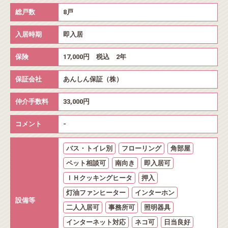
総戸数
8戸
入居時期
即入居
保険
17,000円 税込 2年
保証会社
あんしん保証（株）
仲介手数料
33,000円
コメント
-
バス・トイレ別
フローリング
角部屋
ペット相談可
南向き
即入居可
ＩＨクッキングヒータ
押入
灯油ファンヒーター
インターホン
設備等
二人入居可
事務所可
照明器具
インターネット対応
ネコ可
日当良好