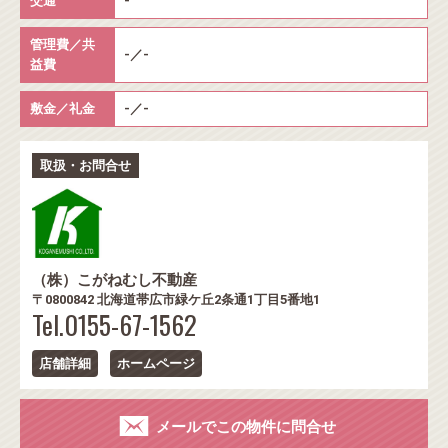
交通
-
管理費／共
-／-
益費
敷金／礼金
-／-
取扱・お問合せ
（株）こがねむし不動産
〒0800842 北海道帯広市緑ケ丘2条通1丁目5番地1
Tel.0155-67-1562
店舗詳細
ホームページ
メールでこの物件に問合せ