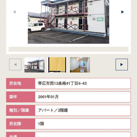
所在地
帯広市西12条南41丁目6-43
築年
2001年01月
種別／階建
アパート／2階建
所在階
1階