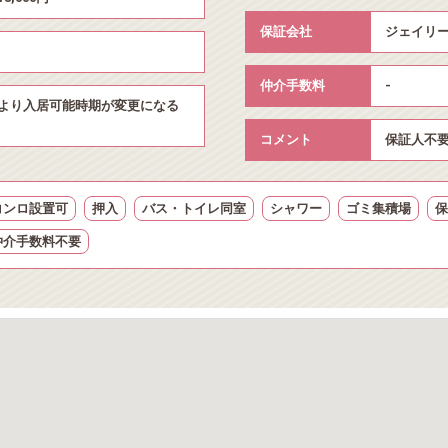
保証会社
ジェイリー
仲介手数料
-
より入居可能時期が変更になる
コメント
保証人不要
コンロ設置可
押入
バス・トイレ同室
シャワー
ゴミ集積場
保
仲介手数料不要