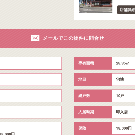
店舗詳
メールでこの物件に問合せ
専有面積
28.35㎡
地目
宅地
総戸数
10戸
入居時期
即入居
保険
18,000
,000円