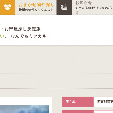
お知らせ
おまかせ物件探し
すーまるnetからのお知ら
希望の物件をリクエスト
せ
・お部屋探し決定版！
い
」 なんでもミツカル！
所在地
河東郡音更