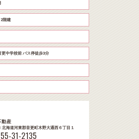
月
2階建
音更中学校前 バス停徒歩3分
不動産
301 北海道河東郡音更町木野大通西６丁目１
155-31-2135