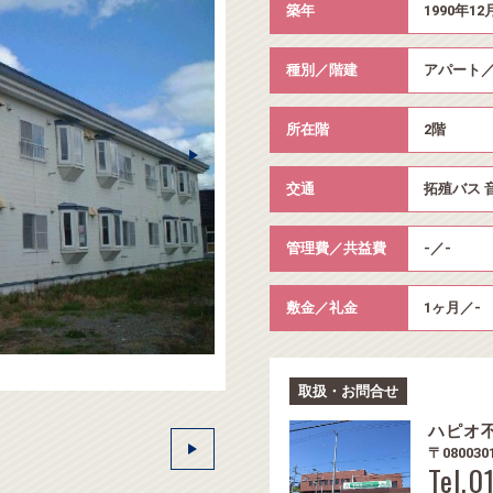
築年
1990年12
種別／階建
アパート／
所在階
2階
交通
拓殖バス 
管理費／共益費
-／-
敷金／礼金
1ヶ月／-
取扱・お問合せ
ハピオ
〒0800
Tel.0