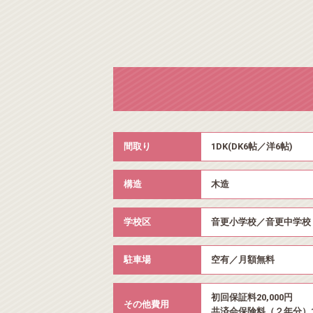
間取り
1DK(DK6帖／洋6帖)
構造
木造
学校区
音更小学校／音更中学校
駐車場
空有／月額無料
初回保証料20,000円
その他費用
共済会保険料（２年分）18