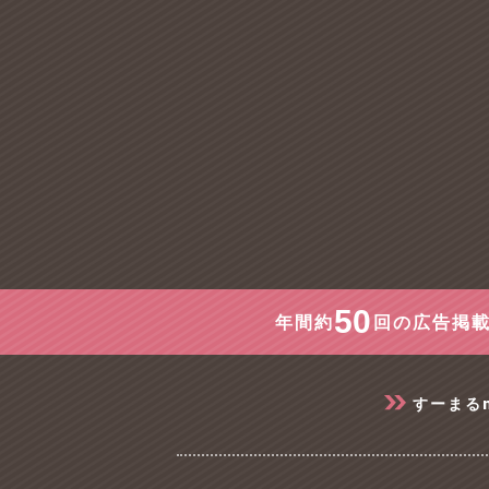
50
年間約
回の広告掲載
すーまる