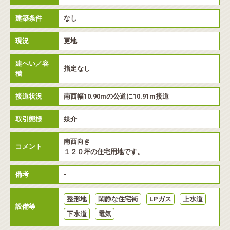
建築条件
なし
現況
更地
建ぺい／容
指定なし
積
接道状況
南西幅10.90mの公道に10.91m接道
取引態様
媒介
南西向き
コメント
１２０坪の住宅用地です。
備考
-
整形地
閑静な住宅街
LPガス
上水道
設備等
下水道
電気