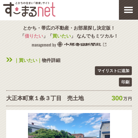
とかち・帯広の不動産・お部屋探し決定版！
「
借りたい
」「
買いたい
」 なんでもミツカル！
management by
｜買いたい｜
物件詳細
マイリストに追加
印刷
300
大正本町東１条３丁目 売土地
万
円