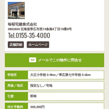
毎昭宅建株式会社
0802469 北海道帯広市西19条南4丁目18番8号
Tel.0155-35-4000
店舗詳細
ホームページ
メールでこの物件に問合せ
学校区
大正小学校 0.9km／帯広第七中学校 0.6km
用途／地目
指定なし／宅地
引渡
即時
仲介手数料
300,000円