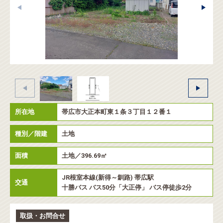
所在地
帯広市大正本町東１条３丁目１２番１
種別／階建
土地
面積
土地／396.69㎡
JR根室本線(新得～釧路) 帯広駅
交通
十勝バス バス50分「大正停」 バス停徒歩2分
取扱・お問合せ