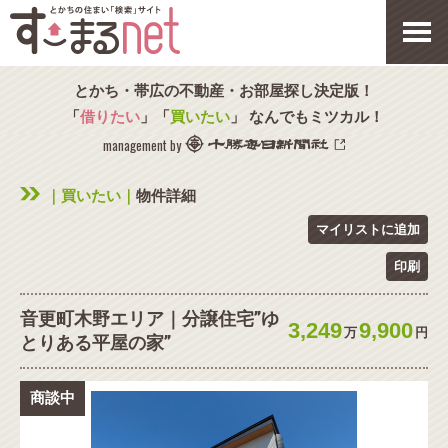
とかち・帯広の不動産・お部屋探し決定版！
「
借りたい
」「
買いたい
」 なんでもミツカル！
management by
｜買いたい｜
物件詳細
マイリストに追加
印刷
音更町木野エリア｜分譲住宅”ゆ
3,249
9,900
万
円
とりある平屋の家”
商談中