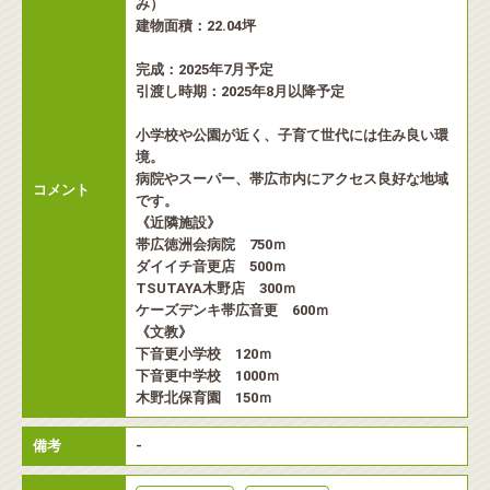
み）
建物面積：22.04坪
完成：2025年7月予定
引渡し時期：2025年8月以降予定
小学校や公園が近く、子育て世代には住み良い環
境。
病院やスーパー、帯広市内にアクセス良好な地域
コメント
です。
《近隣施設》
帯広徳洲会病院 750ｍ
ダイイチ音更店 500ｍ
TSUTAYA木野店 300ｍ
ケーズデンキ帯広音更 600ｍ
《文教》
下音更小学校 120ｍ
下音更中学校 1000ｍ
木野北保育園 150ｍ
備考
-