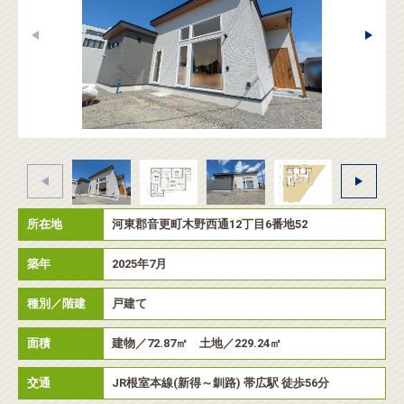
所在地
河東郡音更町木野西通12丁目6番地52
築年
2025年7月
種別／階建
戸建て
面積
建物／72.87㎡ 土地／229.24㎡
交通
JR根室本線(新得～釧路) 帯広駅 徒歩56分