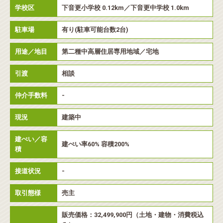
学校区
下音更小学校 0.12km／下音更中学校 1.0km
駐車場
有り(駐車可能台数2台)
用途／地目
第二種中高層住居専用地域／宅地
引渡
相談
仲介手数料
-
現況
建築中
建ぺい／容
建ぺい率60% 容積200%
積
接道状況
-
取引態様
売主
販売価格：32,499,900円（土地・建物・消費税込