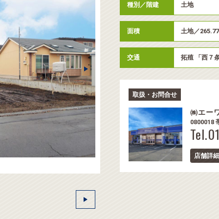
種別／階建
土地
面積
土地／265.7
交通
拓殖 「西７
取扱・お問合せ
㈱エー
080001
Tel.
店舗詳