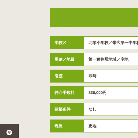
学校区
北栄小学校／帯広第一中学
用途／地目
第一種住居地域／宅地
引渡
即時
仲介手数料
330,000円
建築条件
なし
現況
更地