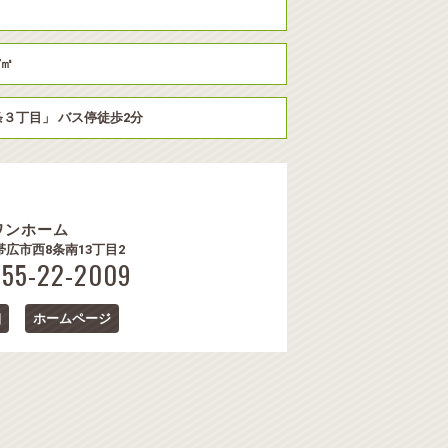
7㎡
条３丁目」 バス停徒歩2分
ワンホーム
8 帯広市西8条南13丁目2
0155-22-2009
細
ホームページ