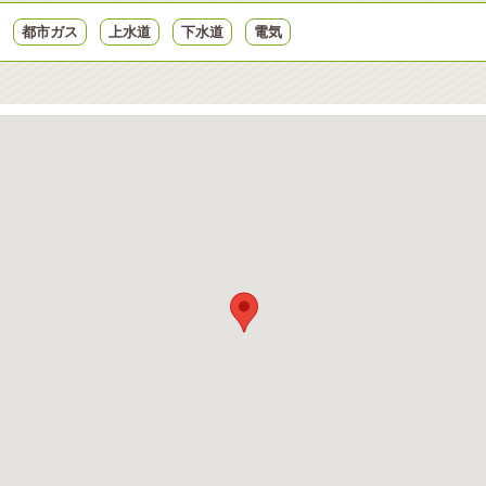
都市ガス
上水道
下水道
電気