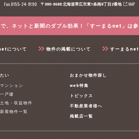
Fax.0155-24-9190
〒080-8688 北海道帯広市東1条南8丁目2番地
で、ネットと新聞のダブル効果！「すーまるnet」は
netについて
物件の掲載について
すーまるne
たい
おまかせ物件探し
 マンション
web特集
 一戸建
トピックス
 土地・収益物件
不動産業者様へ
 新着物件一覧
掲載店一覧