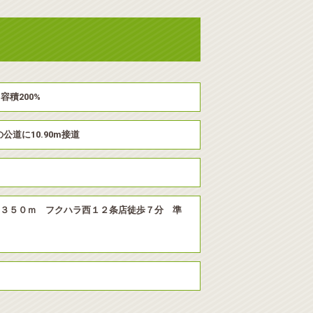
容積200%
の公道に10.90m接道
３５０ｍ フクハラ西１２条店徒歩７分 準