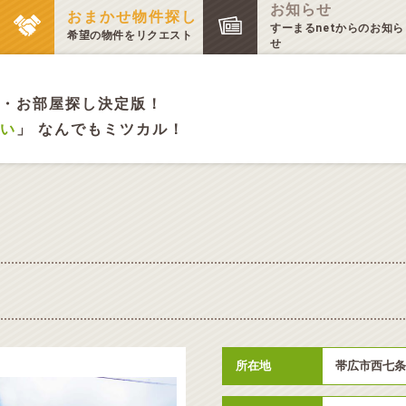
お知らせ
おまかせ物件探し
すーまるnetからのお知ら
希望の物件をリクエスト
せ
・お部屋探し決定版！
い
」 なんでもミツカル！
所在地
帯広市西七条