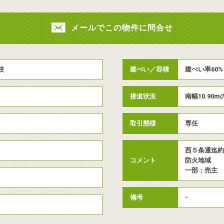
メールでこの物件に問合せ
校
建ぺい／容積
建ぺい率60% 
接道状況
南幅10.90m
取引態様
専任
西５条通迄約
コメント
防火地域
一部：売主
備考
-