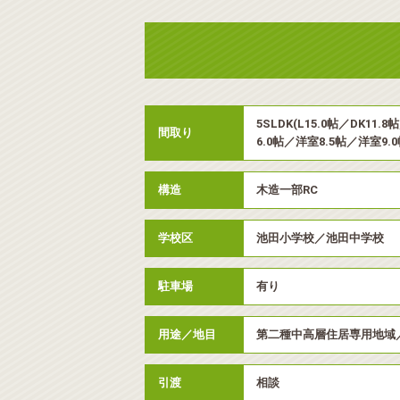
5SLDK(L15.0帖／DK11
間取り
6.0帖／洋室8.5帖／洋室9.0
構造
木造一部RC
学校区
池田小学校／池田中学校
駐車場
有り
用途／地目
第二種中高層住居専用地域
引渡
相談