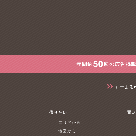
50
年間約
回の広告掲載
すーまる
借りたい
買い
｜ エリアから
｜
｜ 地図から
｜