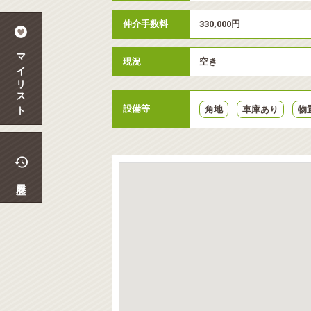
仲介手数料
330,000円
マイリスト
現況
空き
設備等
角地
車庫あり
物
履歴