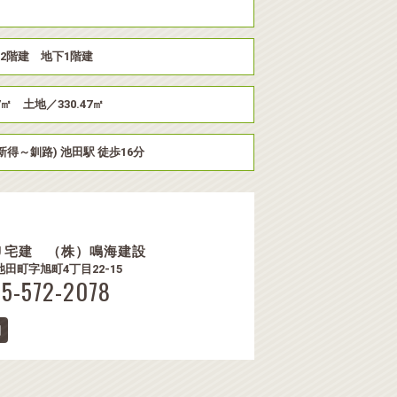
2階建 地下1階建
7㎡ 土地／330.47㎡
新得～釧路) 池田駅 徒歩16分
Ｕ宅建 （株）鳴海建設
1 池田町字旭町4丁目22-15
15-572-2078
細