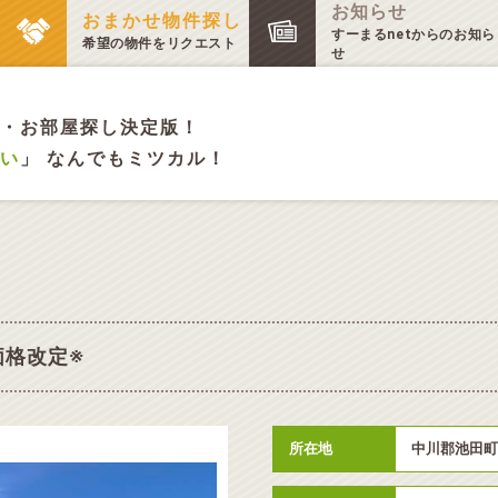
お知らせ
おまかせ物件探し
すーまるnetからのお知ら
希望の物件をリクエスト
せ
・お部屋探し決定版！
い
」 なんでもミツカル！
価格改定※
所在地
中川郡池田町