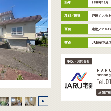
築年
1988年12月
種別／階建
戸建て／地上
面積
建物／210.4
交通
JR根室本線(
取扱・お問合せ
ＮＡＲ
083000
Tel.0
店舗詳