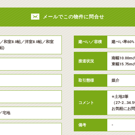
メールでこの物件に問合せ
.8帖／和室8.0帖／洋室8.0帖／和室
建ぺい／容積
建ぺい率60% 
帖)
南幅10.00m
接道状況
東幅15.75m
取引態様
媒介
※土地3筆
コメント
（27-2…34.
お気軽にお問
／宅地
備考
-