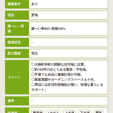
建築条件
あり
現況
更地
建ぺい／容
建ぺい率60% 容積200%
積
接道状況
-
取引態様
売主
〇大樹町幸町の閑静な住宅地に位置。
〇約102坪のゆとりある整形・平坦地。
〇平屋でも自由に建築計画が可能。
コメント
〇家庭菜園やガーデニングスペースも十分。
〇周辺には生活利便施設が揃い、快適な暮らしを
サポート。
備考
-
整形地
LPガス
上水道
下水道
電気