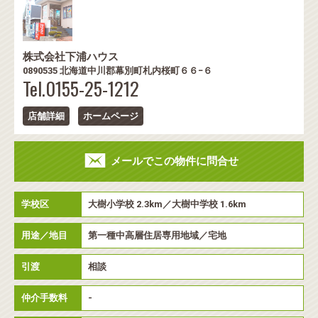
株式会社下浦ハウス
0890535 北海道中川郡幕別町札内桜町６６−６
Tel.0155-25-1212
店舗詳細
ホームページ
メールでこの物件に問合せ
学校区
大樹小学校 2.3km／大樹中学校 1.6km
用途／地目
第一種中高層住居専用地域／宅地
引渡
相談
仲介手数料
-