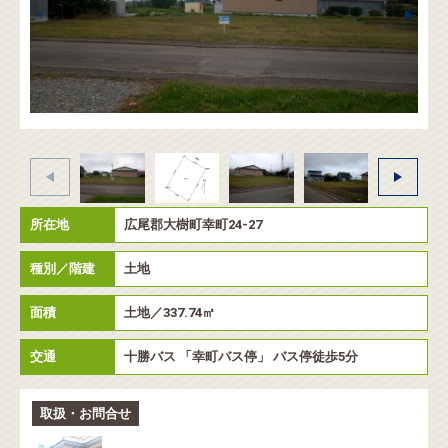
所在地
広尾郡大樹町幸町24-27
種別／階建
土地
面積
土地／337.74㎡
交通
十勝バス 「幸町バス停」 バス停徒歩5分
取扱・お問合せ