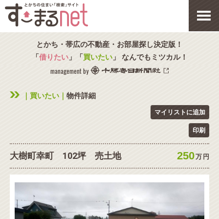
とかち・帯広の不動産・お部屋探し決定版！
「
借りたい
」「
買いたい
」 なんでもミツカル！
management by
｜買いたい｜
物件詳細
マイリストに追加
印刷
250
大樹町幸町 102坪 売土地
万
円