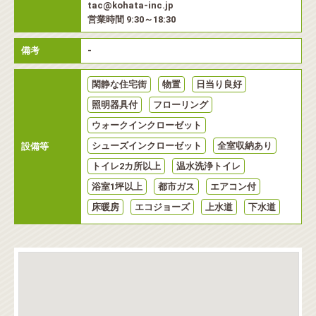
tac@kohata-inc.jp
営業時間 9:30～18:30
備考
-
閑静な住宅街
物置
日当り良好
照明器具付
フローリング
ウォークインクローゼット
シューズインクローゼット
全室収納あり
設備等
トイレ2カ所以上
温水洗浄トイレ
浴室1坪以上
都市ガス
エアコン付
床暖房
エコジョーズ
上水道
下水道