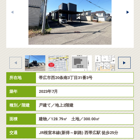
所在地
帯広市西20条南3丁目31番3号
築年
2023年7月
種別／階建
戸建て／地上2階建
面積
建物／128.79㎡ 土地／300.00㎡
交通
JR根室本線(新得～釧路) 西帯広駅 徒歩25分