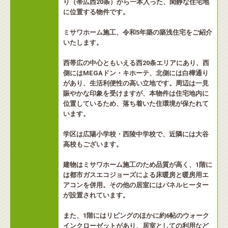
り（帯広西20条）から一本入った、閑静な住宅地
に位置する物件です。
ミサワホーム施工、令和5年築の築浅住宅をご紹介
いたします。
西帯広の中心ともいえる西20条エリアにあり、西
側にはMEGAドン・キホーテ、北側には白樺通り
があり、生活利便性の高い立地です。周辺は一見
賑やかな印象を受けますが、本物件は住宅地内に
位置しているため、落ち着いた住環境が保たれて
います。
学区は広陽小学校・西陵中学校で、近隣には大谷
高校もございます。
建物はミサワホーム施工のため品質が高く、1階に
は都市ガスエコジョーズによる床暖房と暖房用エ
アコンを併用。その他の居室にはパネルヒーター
が設置されています。
また、1階にはリビングのほかに約6帖のウォーク
インクローゼットがあり、居室としての利用など