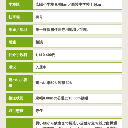
学校区
広陽小学校 0.95km／西陵中学校 1.6km
駐車場
有り
用途／地目
第一種低層住居専用地域／宅地
引渡
相談
仲介手数料
1,610,400円
現況
入居中
建ぺい／容
建ぺい率50% 容積80%
積
接道状況
東幅8.00mの公道に15.00m接道
取引態様
専任
買い物から飲食まで幅広い店舗が立ち並ぶ白樺通