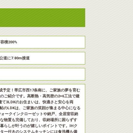
容積200%
の公道に7.80m接道
月完成予定！帯広市西17条南に、ご家族の夢を育む
のご紹介です。高断熱・高気密の2×6工法で建
建て3LDKのお住まいは、快適さと安心を両
.3帖のLDKは、ご家族の笑顔が集まる中心になる
ウォークインクローゼットや納戸、全居室収納
な物置も完備しており、収納場所に困らずす
暮らしが叶うのが嬉しいポイントです。IHク
ター付きのシステムキッチンには食洗機も備