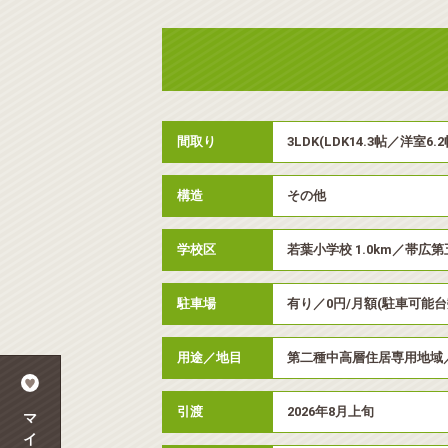
間取り
3LDK(LDK14.3帖／洋室6
構造
その他
学校区
若葉小学校 1.0km／帯広第五
駐車場
有り／0円/月額(駐車可能台
用途／地目
第二種中高層住居専用地域
引渡
2026年8月上旬