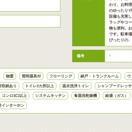
わり、お料理
のゆったり1
設備も充実し
ラッグやコー
物も便利。お
です。駐車場
ぴったりの、
備考
-
物置
照明器具付
フローリング
納戸・トランクルーム
ウ
室収納あり
トイレ2カ所以上
温水洗浄トイレ
シャンプードレッサ
コンロ3口以上
システムキッチン
食器洗乾燥機
給湯（ガス）
付インターホン