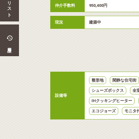
マイリスト
仲介手数料
950,400円
現況
建築中
履歴
整形地
閑静な住宅街
シューズボックス
全
設備等
IHクッキングヒーター
エコジョーズ
モニタ