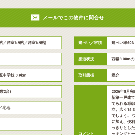
メールでこの物件に問合せ
.2帖／洋室6.9帖／洋室6.9帖)
建ぺい／容積
建ぺい率60% 
接道状況
西幅8.00m
中学校 0.9km
取引態様
媒介
数2台)
2026年8
新築一戸建て
てられる2階
／宅地
立。広々14
でしょう。 
に加え、便利
っきりとした
コメント
ッキングヒー