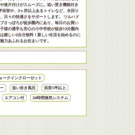
や後片付けがスムーズに。追い焚き機能付き
坪浴室や、2ヶ所以上あるトイレなど、水回り
、日々の快適さをサポートします。 ツルハド
プさっぽろが徒歩圏内にあり、毎日のお買い
子様の通学も安心の小中学校が徒歩12分圏内
は嬉しい2台分無料！新しい生活を始めるのに
魅力あふれるお住まいです。
ォークインクローゼット
ー
追い炊き風呂
浴室1坪以上
エアコン付
24時間換気システム