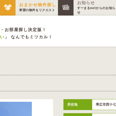
お知らせ
おまかせ物件探し
すーまるnetからのお知ら
希望の物件をリクエスト
せ
・お部屋探し決定版！
い
」 なんでもミツカル！
所在地
帯広市西十七