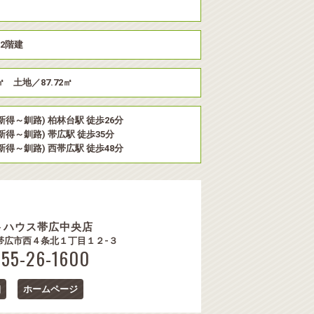
上2階建
㎡ 土地／87.72㎡
新得～釧路) 柏林台駅 徒歩26分
新得～釧路) 帯広駅 徒歩35分
新得～釧路) 西帯広駅 徒歩48分
トハウス帯広中央店
34 帯広市西４条北１丁目１２-３
155-26-1600
細
ホームページ