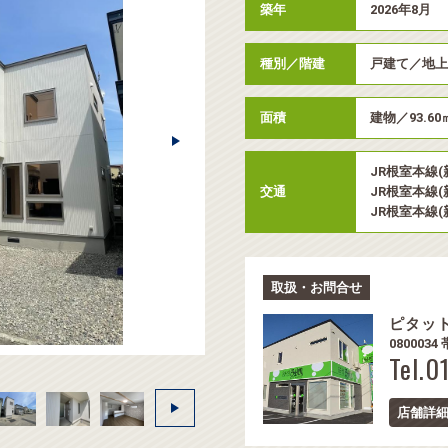
築年
2026年8月
種別／階建
戸建て／地
面積
建物／93.60
JR根室本線(
交通
JR根室本線(
JR根室本線(
取扱・お問合せ
ピタッ
08000
Tel.0
店舗詳