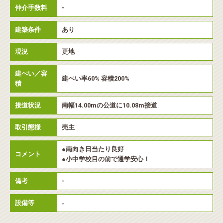
仲介手数料
-
建築条件
あり
現況
更地
建ぺい／容
建ぺい率60% 容積200%
積
接道状況
南幅14.00mの公道に10.08m接道
取引態様
売主
●南向き日当たり良好
コメント
●小中学校目の前で通学安心！
備考
-
設備等
-