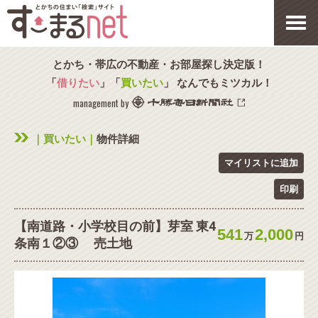
とかち・帯広の不動産・お部屋探し決定版！
「
借りたい
」「
買いたい
」 なんでもミツカル！
management by
｜買いたい｜
物件詳細
マイリストに追加
印刷
【南道路・小学校目の前】芽室 東4
541
2,000
万
円
条南１②③ 売土地