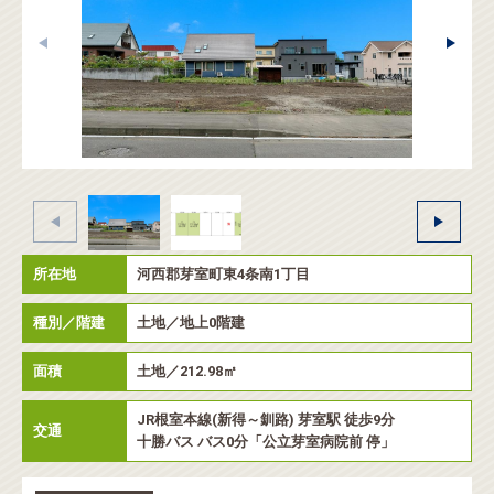
所在地
河西郡芽室町東4条南1丁目
種別／階建
土地／地上0階建
面積
土地／212.98㎡
JR根室本線(新得～釧路) 芽室駅 徒歩9分
交通
十勝バス バス0分「公立芽室病院前 停」