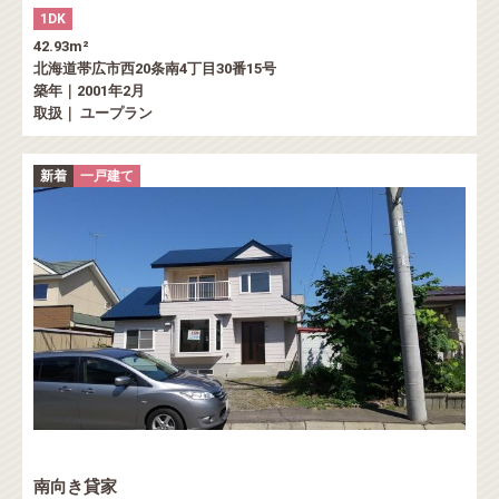
1DK
42.93m²
北海道帯広市西20条南4丁目30番15号
築年｜2001年2月
取扱｜ ユープラン
新着
一戸建て
南向き貸家