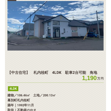
【中古住宅】 札内桂町 4LDK 駐車2台可能 角地
1,190
万
円
4LDK
建物／106.46㎡ 土地／200.13㎡
幕別町札内桂町
築年｜1992年11月
取扱｜不動産のやま