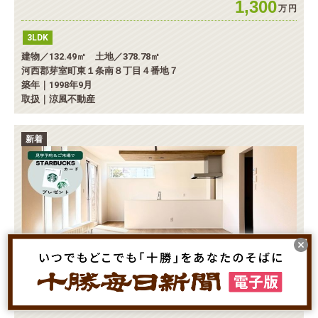
1,300
万
円
3LDK
建物／132.49㎡ 土地／378.78㎡
河西郡芽室町東１条南８丁目４番地７
築年｜1998年9月
取扱｜涼風不動産
新着