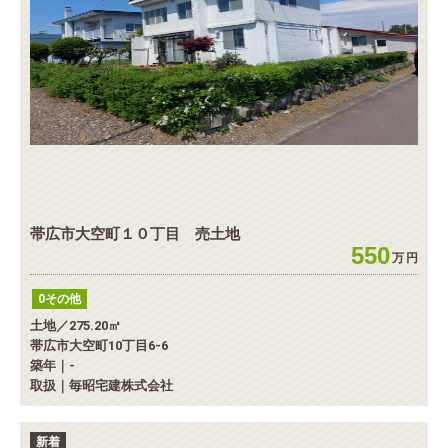
帯広市大空町１０丁目 売土地
550
万
円
0その他
土地／275.20㎡
帯広市大空町10丁目6-6
築年｜-
取扱｜毎昭宅建株式会社
新着