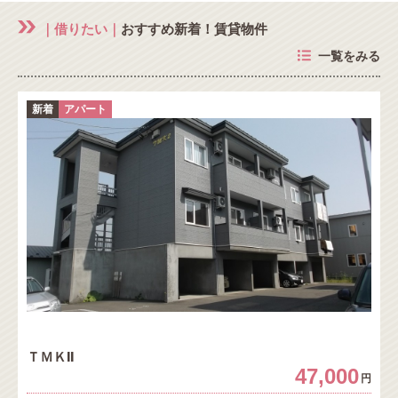
｜借りたい｜
おすすめ新着！賃貸物件
一覧をみる
新着
アパート
ＴＭＫⅡ
47,000
円