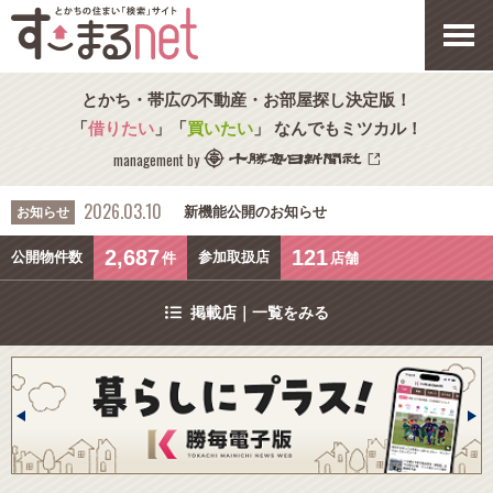
とかち・帯広の不動産・お部屋探し決定版！
「
借りたい
」「
買いたい
」 なんでもミツカル！
management by
2026.03.10
新機能公開のお知らせ
お知らせ
2,687
121
公開物件数
参加取扱店
件
店舗
掲載店｜一覧をみる