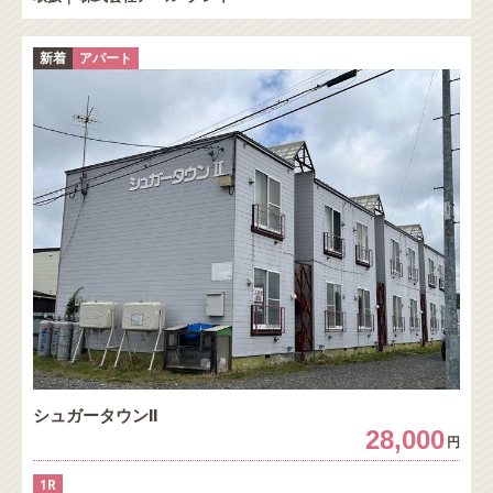
新着
アパート
シュガータウンⅡ
28,000
円
1R