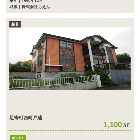
築年｜1990年12月
取扱｜株式会社ちえん
新着
足寄町西町戸建
1,100
万
円
4SLDK