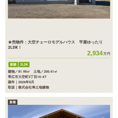
★売物件：大空チェーロモデルハウス 平屋ゆったり
2LDK！
2,934
万
円
新築
2LDK
建物／81.98㎡ 土地／200.41㎡
帯広市大空町3丁目16-47
築年｜2026年8月
取扱｜株式会社寿土地建物
新着