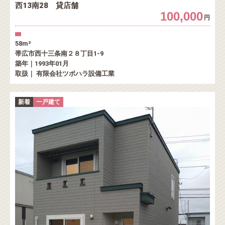
西13南28 貸店舗
100,000
円
58m²
帯広市西十三条南２８丁目1-9
築年｜1993年01月
取扱｜ 有限会社ツボハラ設備工業
新着
一戸建て