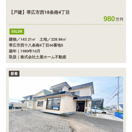
【戸建】帯広市西18条南4丁目
980
万
円
5SLDK
建物／143.21㎡ 土地／228.84㎡
帯広市西十八条南4丁目66番地5
築年｜1980年10月
取扱｜株式会社土屋ホーム不動産
新着