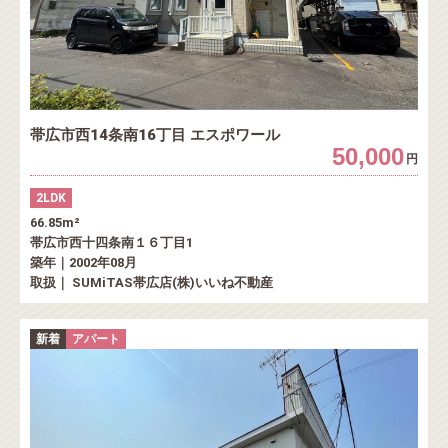
帯広市西14条南16丁目 エスポワール
50,000
円
2LDK
66.85m²
帯広市西十四条南１６丁目1
築年｜2002年08月
取扱｜ SUMiTAS帯広店(株)いいね不動産
新着
アパート