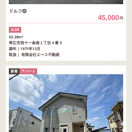
ドルフ⑩
45,000
円
2LDK
62.28m²
帯広市西十一条南１丁目４番３
築年｜1971年12月
取扱｜ 有限会社エース不動産
新着
アパート