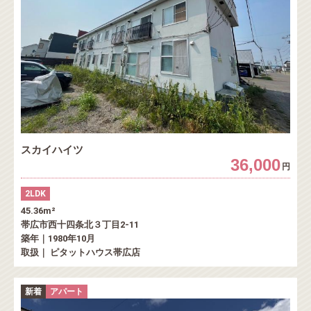
スカイハイツ
36,000
円
2LDK
45.36m²
帯広市西十四条北３丁目2-11
築年｜1980年10月
取扱｜ ピタットハウス帯広店
新着
アパート