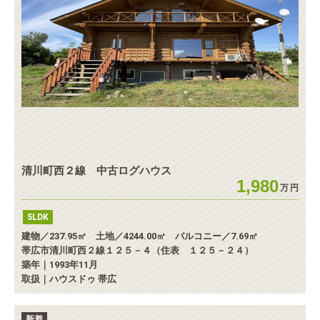
清川町西２線 中古ログハウス
1,980
万
円
5LDK
建物／237.95㎡ 土地／4244.00㎡ バルコニー／7.69㎡
帯広市清川町西２線１２５－４（住表 １２５－２４）
築年｜1993年11月
取扱｜ハウスドゥ 帯広
新着