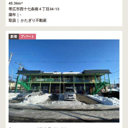
45.36m²
帯広市西十七条南４丁目34-13
築年｜-
取扱｜ かたぎり不動産
新着
アパート