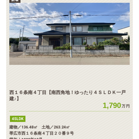
西１６条南４丁目【南西角地！ゆったり４ＳＬＤＫ一戸
建♪】
1,790
万
円
4SLDK
建物／136.48㎡ 土地／263.24㎡
帯広市西１６条南４丁目２０番９号