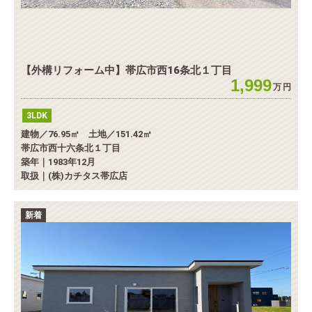
【外構リフォーム中】帯広市西16条北１丁目
1,999
万
円
3LDK
建物／76.95㎡ 土地／151.42㎡
帯広市西十六条北１丁目
築年｜1983年12月
取扱｜(株)カチタス帯広店
新着