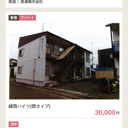
取扱｜ 星屋株式会社
新着
アパート
緑西ハイツ(西タイプ)
30,000
円
2DK