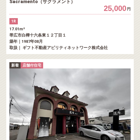
Sacramento（サクラメント）
25,000
円
1R
17.01m²
帯広市白樺十六条東１２丁目１
築年｜1987年08月
取扱｜ ギフト不動産アビリティネットワーク株式会社
新着
店舗付住宅