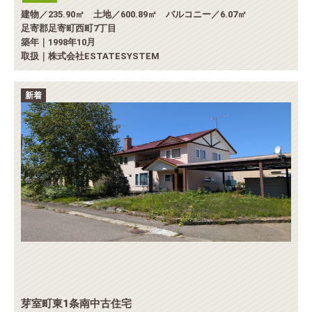
建物／235.90㎡ 土地／600.89㎡ バルコニー／6.07㎡
足寄郡足寄町西町7丁目
築年｜1998年10月
取扱｜株式会社ESTATESYSTEM
新着
芽室町東1条南中古住宅