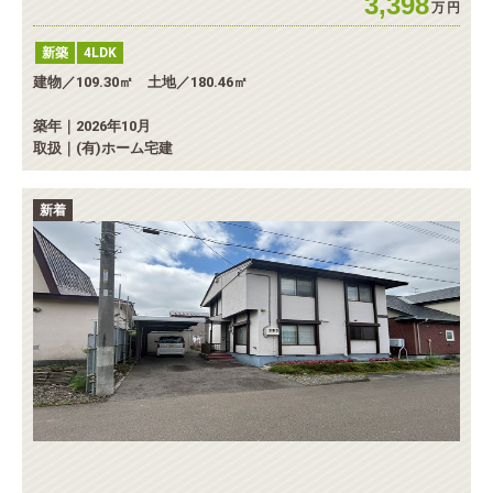
3,398
万
円
新築
4LDK
建物／109.30㎡ 土地／180.46㎡
築年｜2026年10月
取扱｜(有)ホーム宅建
新着