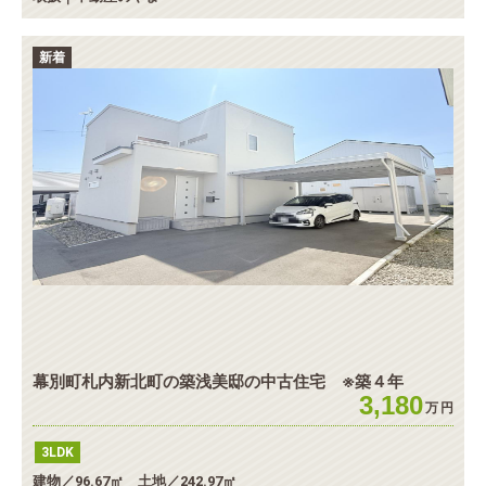
新着
幕別町札内新北町の築浅美邸の中古住宅 ※築４年
3,180
万
円
3LDK
建物／96.67㎡ 土地／242.97㎡