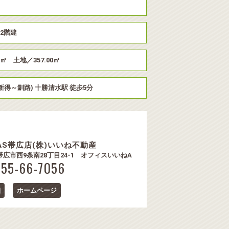
上2階建
1㎡ 土地／357.00㎡
新得～釧路) 十勝清水駅 徒歩5分
TAS帯広店(株)いいね不動産
9 帯広市西9条南28丁目24-1 オフィスいいねA
155-66-7056
細
ホームページ