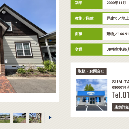
築年
2000年11月
種別／階建
戸建て／地
面積
建物／144.9
交通
JR根室本線(
取扱・お問合せ
SUMi
080001
Tel.0
店舗詳