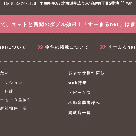
Fax.0155-24-9190
〒080-8688 北海道帯広市東1条南8丁目2番地
で、ネットと新聞のダブル効果！「すーまるnet」は
netについて
物件の掲載について
すーまるne
たい
おまかせ物件探し
 マンション
web特集
 一戸建
トピックス
 土地・収益物件
不動産業者様へ
 新着物件一覧
掲載店一覧