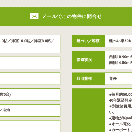
メールでこの物件に問合せ
10.0帖／洋室10.0帖／洋室8.0帖／
建ぺい／容積
建ぺい率60% 
西幅10.90m
接道状況
南幅14.50m
取引態様
専任
数0台)
●毎月約50,0
40年返済想
※別途諸費用
／宅地
い。
●建物が約4
●オール電化
●カーポート