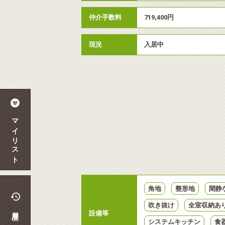
仲介手数料
719,400円
現況
入居中
マイリスト
角地
整形地
閑静
吹き抜け
全室収納あ
履歴
設備等
システムキッチン
食