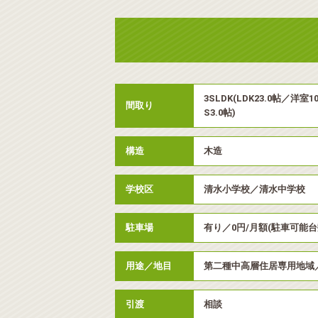
3SLDK(LDK23.0帖／洋室
間取り
S3.0帖)
構造
木造
学校区
清水小学校／清水中学校
駐車場
有り／0円/月額(駐車可能台
用途／地目
第二種中高層住居専用地域
引渡
相談