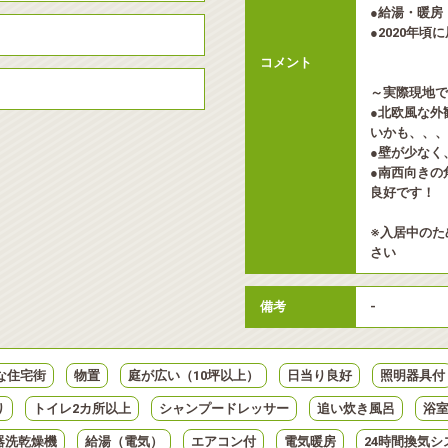
●給湯・暖房：
●2020年頃
コメント
～実際現地で
●北欧風な外
いかも、、、
●壁が少なく
●南西向きの
良好です！
※入居中のた
さい
備考
-
な住宅街
物置
庭が広い（10坪以上）
日当り良好
照明器具付
り
トイレ2カ所以上
シャンプードレッサー
追い炊き風呂
浴室
器洗乾燥機
給湯（電気）
エアコン付
電気暖房
24時間換気シ