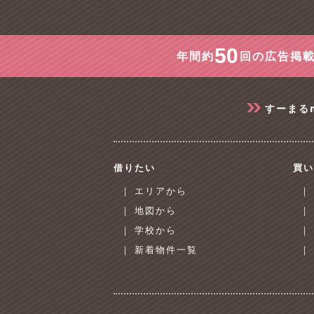
50
年間約
回の広告掲載
すーまる
借りたい
買い
｜ エリアから
｜
｜ 地図から
｜
｜ 学校から
｜
｜ 新着物件一覧
｜