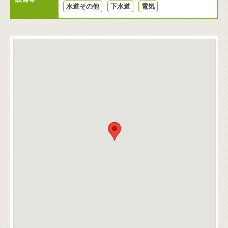
水道その他
下水道
電気