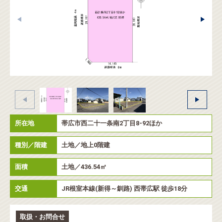
所在地
帯広市西二十一条南2丁目8-92ほか
種別／階建
土地／地上0階建
面積
土地／436.54㎡
交通
JR根室本線(新得～釧路) 西帯広駅 徒歩18分
取扱・お問合せ