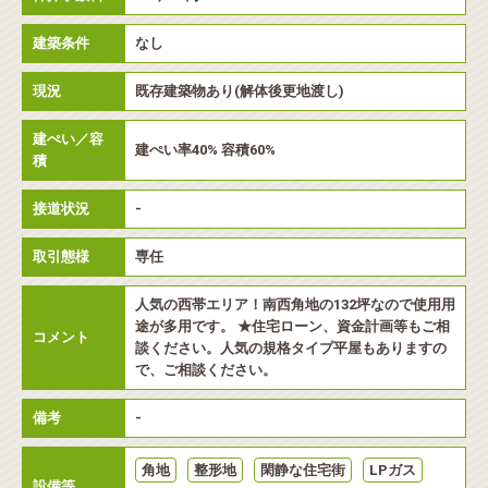
建築条件
なし
現況
既存建築物あり(解体後更地渡し)
建ぺい／容
建ぺい率40% 容積60%
積
接道状況
-
取引態様
専任
人気の西帯エリア！南西角地の132坪なので使用用
途が多用です。 ★住宅ローン、資金計画等もご相
コメント
談ください。人気の規格タイプ平屋もありますの
で、ご相談ください。
備考
-
角地
整形地
閑静な住宅街
LPガス
設備等