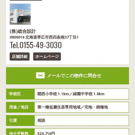
(株)総合設計
0800014 北海道帯広市西四条南37丁目1
Tel.0155-49-3030
店舗詳細
ホームページ
メールでこの物件に問合せ
学校区
開西小学校 1.1km／緑園中学校 1.8km
用途／地目
第一種低層住居専用地域／宅地・雑種地
引渡
相談
仲介手数料
523,710円