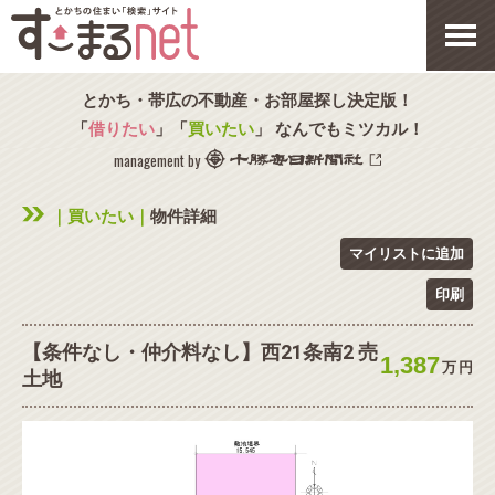
とかち・帯広の不動産・お部屋探し決定版！
「
借りたい
」「
買いたい
」 なんでもミツカル！
management by
｜買いたい｜
物件詳細
マイリストに追加
印刷
【条件なし・仲介料なし】西21条南2 売
1,387
万
円
土地