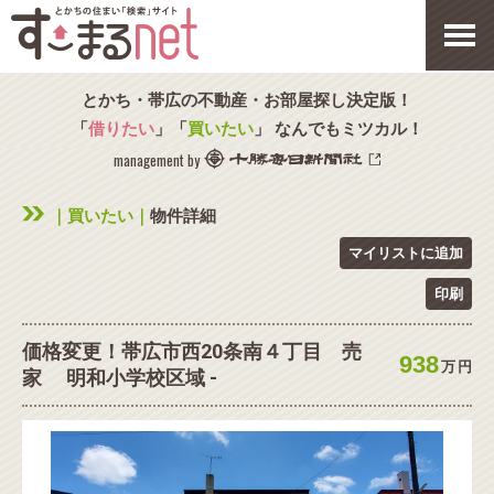
とかち・帯広の不動産・お部屋探し決定版！
「
借りたい
」「
買いたい
」 なんでもミツカル！
management by
｜買いたい｜
物件詳細
マイリストに追加
印刷
価格変更！帯広市西20条南４丁目 売
938
万
円
家 明和小学校区域 -