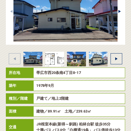
所在地
帯広市西20条南4丁目8-17
築年
1978年9月
種別／階建
戸建て／地上2階建
面積
建物／89.91㎡ 土地／239.63㎡
JR根室本線(新得～釧路) 柏林台駅 徒歩35分
交通
十勝バス バス0分「白樺通19条」 バス停徒歩13分