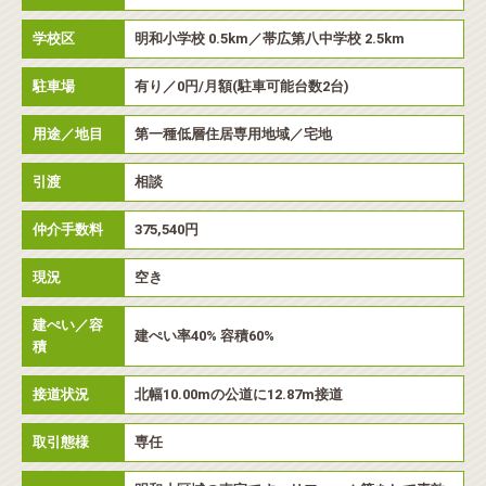
学校区
明和小学校 0.5km／帯広第八中学校 2.5km
駐車場
有り／0円/月額(駐車可能台数2台)
用途／地目
第一種低層住居専用地域／宅地
引渡
相談
仲介手数料
375,540円
現況
空き
建ぺい／容
建ぺい率40% 容積60%
積
接道状況
北幅10.00mの公道に12.87m接道
取引態様
専任