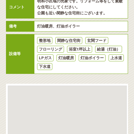
明和小区域の売家です。リフォーム等をして素敵
コメント
な住宅にしてください。
公園も近い閑静な住宅街にございます。
備考
灯油暖房、灯油ボイラー
整形地
閑静な住宅街
玄関フード
フローリング
浴室1坪以上
給湯（灯油）
設備等
LPガス
灯油暖房
灯油ボイラー
上水道
下水道