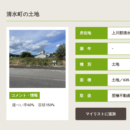
清水町の土地
所在地
上川郡清水
築 年
-
種 別
土地
面 積
土地／635
コメント・情報
取 扱
翌檜不動
建ぺい率60% 容積150%
マイリストに追加