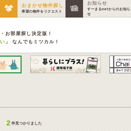
お知らせ
おまかせ物件探し
すーまるnetからのお知ら
希望の物件をリクエスト
せ
・お部屋探し決定版！
い
」 なんでもミツカル！
2
件見つかりました