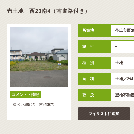
売土地 西20南4（南道路付き）
所在地
帯広市西2
築 年
-
種 別
土地
面 積
土地／294
コメント・情報
取 扱
翌檜不動
建ぺい率50% 容積80%
マイリストに追加