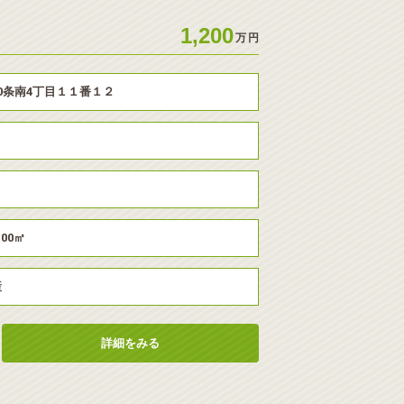
1,200
万
円
0条南4丁目１１番１２
.00㎡
産
詳細をみる