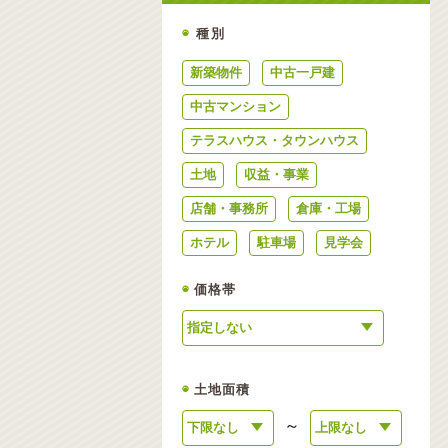
◉
種別
新築物件
中古一戸建
中古マンション
テラスハウス・タウンハウス
土地
収益・事業
店舗・事務所
倉庫・工場
ホテル
駐車場
見学会
◉
価格帯
◉
土地面積
～