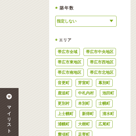
◉
築年数
◉
エリア
帯広市全域
帯広市中央地区
帯広市東地区
帯広市西地区
帯広市南地区
帯広市北地区
音更町
芽室町
幕別町
鹿追町
中札内村
池田町
更別村
本別町
士幌町
マイリスト
上士幌町
新得町
清水町
浦幌町
大樹町
広尾町
豊頃町
足寄町