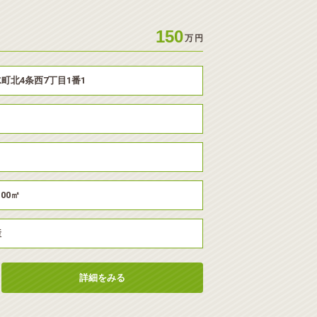
150
万
円
町北4条西7丁目1番1
.00㎡
産
詳細をみる