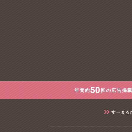
50
年間約
回の広告掲載
すーまる