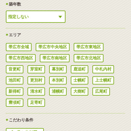
◉
築年数
◉
エリア
帯広市全域
帯広市中央地区
帯広市東地区
帯広市西地区
帯広市南地区
帯広市北地区
音更町
芽室町
幕別町
鹿追町
中札内村
池田町
更別村
本別町
士幌町
上士幌町
新得町
清水町
浦幌町
大樹町
広尾町
豊頃町
足寄町
◉
こだわり条件