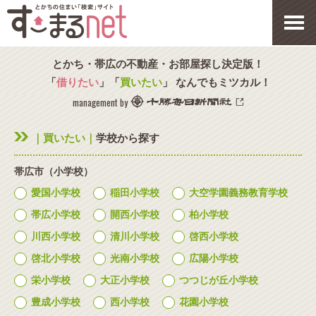
とかち・帯広の不動産・お部屋探し決定版！
「
借りたい
」「
買いたい
」 なんでもミツカル！
management by
｜買いたい｜
学校から探す
帯広市（小学校）
愛国小学校
稲田小学校
大空学園義務教育学校
帯広小学校
開西小学校
柏小学校
川西小学校
清川小学校
啓西小学校
啓北小学校
光南小学校
広陽小学校
栄小学校
大正小学校
つつじが丘小学校
豊成小学校
西小学校
花園小学校