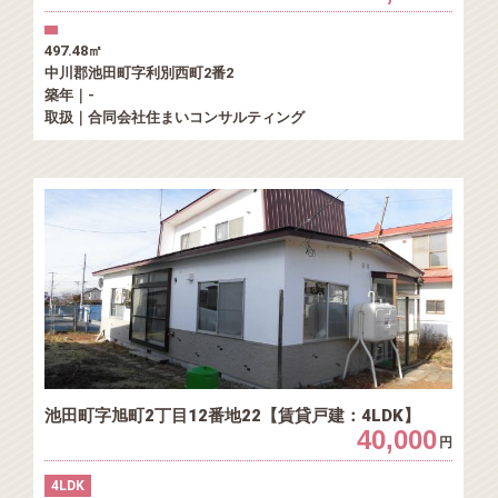
497.48㎡
中川郡池田町字利別西町2番2
築年｜-
取扱｜合同会社住まいコンサルティング
池田町字旭町2丁目12番地22【賃貸戸建：4LDK】
40,000
円
4LDK