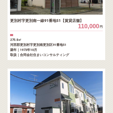
更別村字更別南一線91番地51【賃貸店舗】
110,000
円
275.8㎡
河西郡更別村字更別南更別区91番地51
築年｜1973年10月
取扱｜合同会社住まいコンサルティング