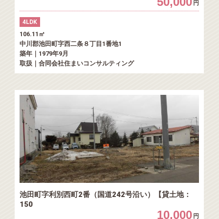
50,000
円
4LDK
106.11㎡
中川郡池田町字西二条８丁目1番地1
築年｜1979年9月
取扱｜合同会社住まいコンサルティング
池田町字利別西町2番（国道242号沿い）【貸土地：
150
10,000
円