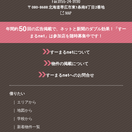
Fax.0155-24-9190
〒080-8688 北海道帯広市東1条南8丁目2番地
50
年間約
回の広告掲載で、ネットと新聞のダブル効果！「すー
まるnet」は参加店を随時募集中です！
すーまるnetについて
物件の掲載について
すーまるnetへのお問合せ
借りたい
｜ エリアから
｜ 地図から
｜ 学校から
｜ 新着物件一覧