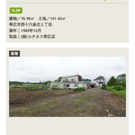
3LDK
建物／76.95㎡ 土地／151.42㎡
帯広市西十六条北１丁目
築年｜1983年12月
取扱｜(株)カチタス帯広店
新着