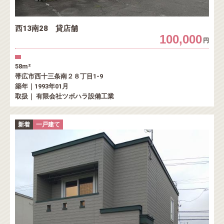
西13南28 貸店舗
100,000
円
58m²
帯広市西十三条南２８丁目1-9
築年｜1993年01月
取扱｜ 有限会社ツボハラ設備工業
新着
一戸建て