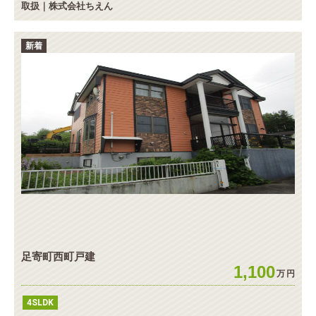
取扱｜株式会社ちえん
新着
足寄町西町戸建
1,100
万
円
4SLDK