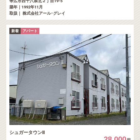
帯広市西十八条北２丁目19-5
築年｜1992年11月
取扱｜ 株式会社アール･グレイ
新着
アパート
シュガータウンⅡ
28,000
円