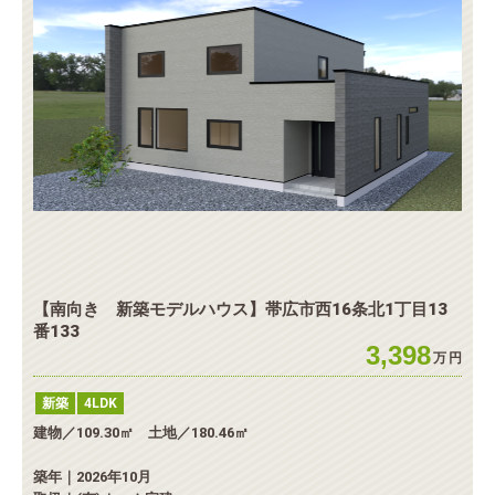
【南向き 新築モデルハウス】帯広市西16条北1丁目13
番133
3,398
万
円
新築
4LDK
建物／109.30㎡ 土地／180.46㎡
築年｜2026年10月