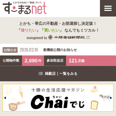
とかち・帯広の不動産・お部屋探し決定版！
「
借りたい
」「
買いたい
」 なんでもミツカル！
management by
2026.03.10
新機能公開のお知らせ
お知らせ
2,690
121
公開物件数
参加取扱店
件
店舗
掲載店｜一覧をみる