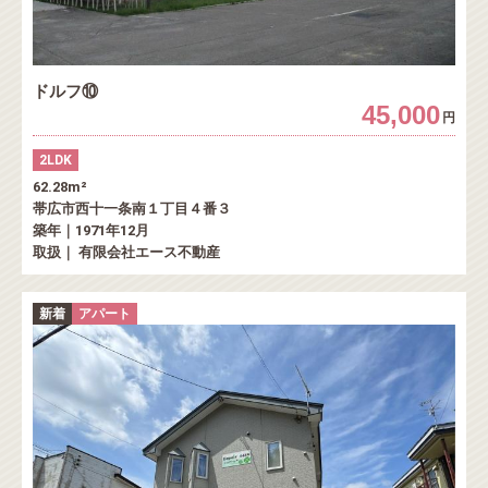
ドルフ⑩
45,000
円
2LDK
62.28m²
帯広市西十一条南１丁目４番３
築年｜1971年12月
取扱｜ 有限会社エース不動産
新着
アパート