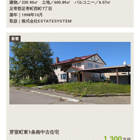
建物／235.90㎡ 土地／600.89㎡ バルコニー／6.07㎡
足寄郡足寄町西町7丁目
築年｜1998年10月
取扱｜株式会社ESTATESYSTEM
新着
芽室町東1条南中古住宅
1,300
万
円