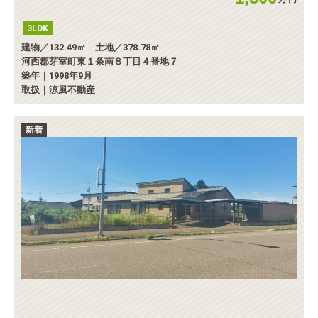
3LDK
建物／132.49㎡ 土地／378.78㎡
河西郡芽室町東１条南８丁目４番地７
築年｜1998年9月
取扱｜涼風不動産
新着