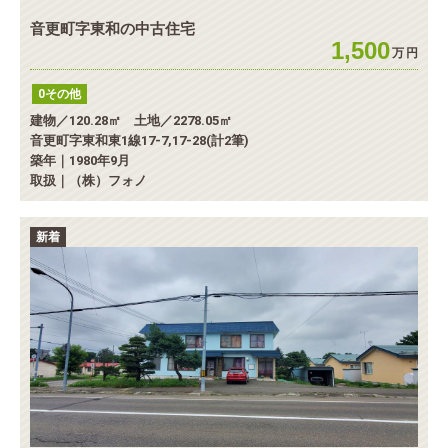
音更町字東和の中古住宅
1,500
万
円
0その他
建物／120.28㎡ 土地／2278.05㎡
音更町字東和東1線17-7,17-28(計2筆)
築年｜1980年9月
取扱｜（株）フォノ
新着