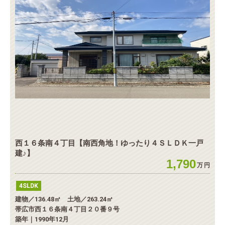
西１６条南４丁目【南西角地！ゆったり４ＳＬＤＫ一戸
建♪】
1,790
万
円
4SLDK
建物／136.48㎡ 土地／263.24㎡
帯広市西１６条南４丁目２０番９号
築年｜1990年12月