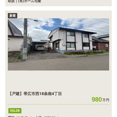
取扱｜(有)ホーム宅建
新着
【戸建】帯広市西18条南4丁目
980
万
円
5SLDK