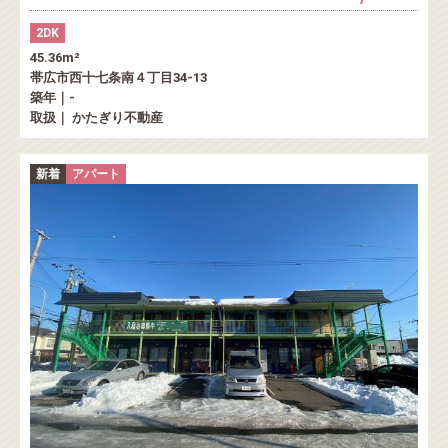
2DK
45.36m²
帯広市西十七条南４丁目34-13
築年｜-
取扱｜ かたぎり不動産
新着
アパート