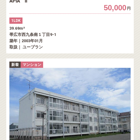
APIA Ⅱ
50,000
円
1LDK
39.69m²
帯広市西九条南１丁目9-1
築年｜2003年01月
取扱｜ ユープラン
新着
マンション