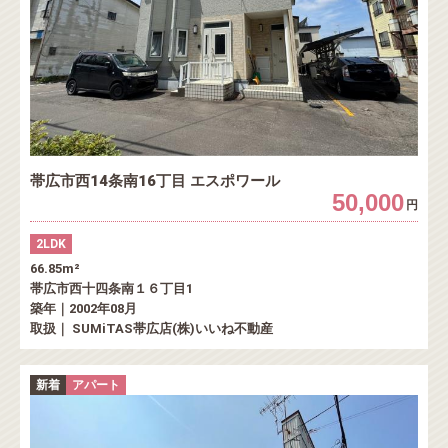
帯広市西14条南16丁目 エスポワール
50,000
円
2LDK
66.85m²
帯広市西十四条南１６丁目1
築年｜2002年08月
取扱｜ SUMiTAS帯広店(株)いいね不動産
新着
アパート