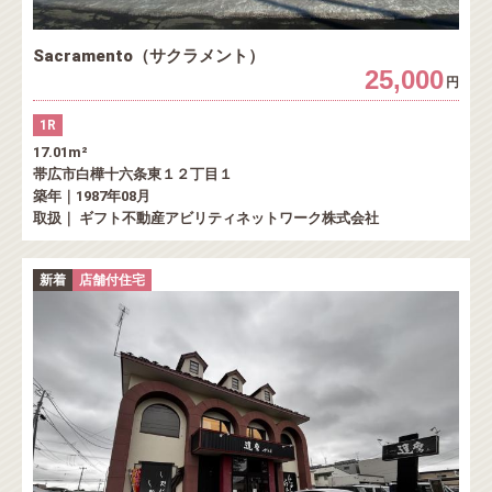
Sacramento（サクラメント）
25,000
円
1R
17.01m²
帯広市白樺十六条東１２丁目１
築年｜1987年08月
取扱｜ ギフト不動産アビリティネットワーク株式会社
新着
店舗付住宅