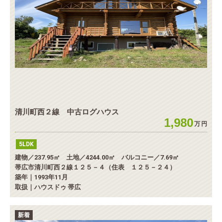
清川町西２線 中古ログハウス
1,980
万
円
5LDK
建物／237.95㎡ 土地／4244.00㎡ バルコニー／7.69㎡
帯広市清川町西２線１２５－４（住表 １２５－２４）
築年｜1993年11月
取扱｜ハウスドゥ 帯広
新着