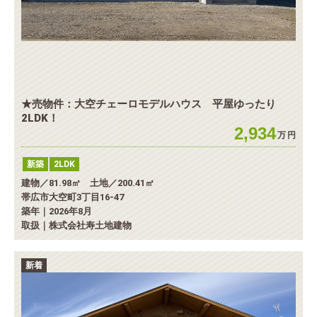
★売物件：大空チェーロモデルハウス 平屋ゆったり
2LDK！
2,934
万
円
新築
2LDK
建物／81.98㎡ 土地／200.41㎡
帯広市大空町3丁目16-47
築年｜2026年8月
取扱｜株式会社寿土地建物
新着