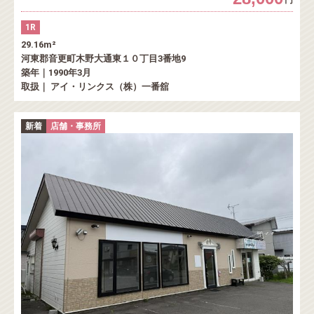
1R
29.16m²
河東郡音更町木野大通東１０丁目3番地9
築年｜1990年3月
取扱｜ アイ・リンクス（株）一番舘
新着
店舗・事務所