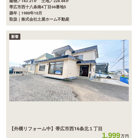
建物／143.21㎡ 土地／228.84㎡
帯広市西十八条南4丁目66番地5
築年｜1980年10月
取扱｜株式会社土屋ホーム不動産
新着
【外構リフォーム中】帯広市西16条北１丁目
1,999
万
円