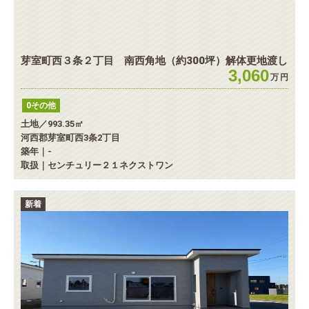
芽室町西３条２丁目 南西角地（約300坪）解体更地渡し
3,060
万
円
0その他
土地／993.35㎡
河西郡芽室町西3条2丁目
築年｜-
取扱｜センチュリー２１ネクストワン
新着