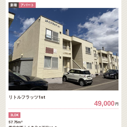
新着
アパート
リトルフラッツ1st
49,000
円
3LDK
57.75m²