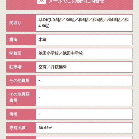
メールでこの物件に問合せ
4LDK(LD8帖／K6帖／和6帖／和6帖／和4.5帖／和
間取り
4.5帖)
構造
木造
学校区
池田小学校／池田中学校
駐車場
空有／月額無料
その他費用
-
その他月額
-
費用
備考
-
専有面積
86.68㎡