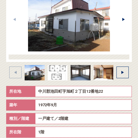
所在地
中川郡池田町字旭町２丁目12番地22
築年
1972年9月
種別／階建
一戸建て／2階建
所在階
1階