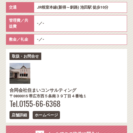
交通
JR根室本線(新得～釧路) 池田駅 徒歩10分
管理費／共
-／-
益費
敷金／礼金
-／-
取扱・お問合せ
合同会社住まいコンサルティング
〒0800015 帯広市西５条南３９丁目４番地１
Tel.0155-66-6368
店舗詳細
ホームページ