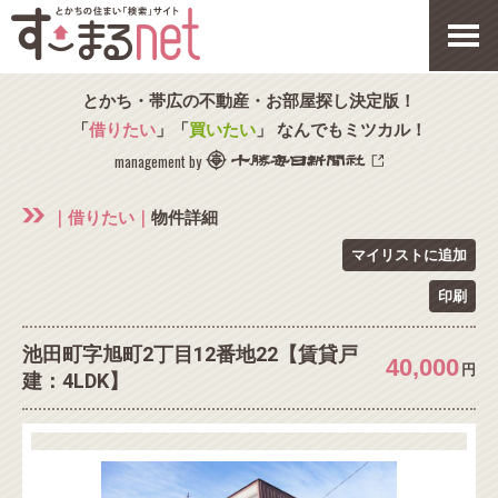
とかち・帯広の不動産・お部屋探し決定版！
「
借りたい
」「
買いたい
」 なんでもミツカル！
management by
｜借りたい｜
物件詳細
マイリストに追加
印刷
池田町字旭町2丁目12番地22【賃貸戸
40,000
円
建：4LDK】