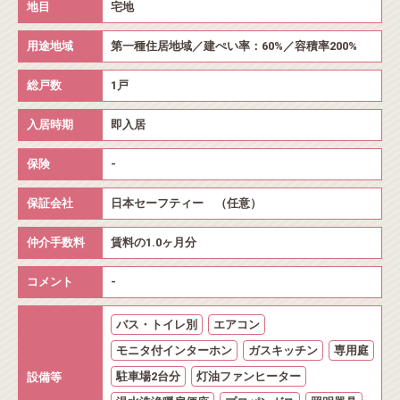
地目
宅地
用途地域
第一種住居地域／建ぺい率：60%／容積率200%
総戸数
1戸
入居時期
即入居
保険
-
保証会社
日本セーフティー （任意）
仲介手数料
賃料の1.0ヶ月分
コメント
-
バス・トイレ別
エアコン
モニタ付インターホン
ガスキッチン
専用庭
駐車場2台分
灯油ファンヒーター
設備等